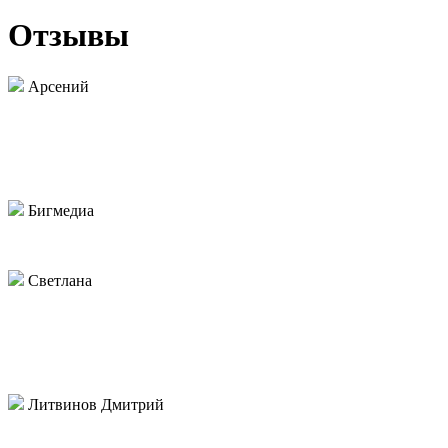
Отзывы
Арсений
Оставил заявку - перезвонили, посчитали стоимость,
нарисовали макет по моим пожеланиям. От меня
потребовалось только оплатить и забрать через неделю на
терминале ТК. Все бы так работали)
Бигмедиа
Хороший подрядчик. Давно сотрудничаем.
Светлана
Из плюсов: цены, сроки, качество на уровне.
Минусы: менеджеры работают как-то через силу. Могут долго
отвечать, могут не перезвонить, хотя обещали. Если
исправите, будет все отлично.
Литвинов Дмитрий
Оставлял заявку через форму на сайте, не перезвонили.