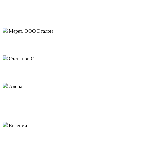
Сделайте что-то со своими менеджерами а то они всех
клиентов проворонят.Пришлось дозваниваться самому.В
итоге все же купил здесь потому что цена низкая.По самому
закзу вопросов не возникло.
Марат, ООО Эталон
Ставлю 4 за заказ. По качеству нареканий нет, но достьавку
задержали.
Степанов С.
В целом нормально.менеджеры только отвечают долго на
письма
Алёна
Выражаем благодарность коллективу вашей компании за
быстрое выполнение заказа. Сроки поджимали, но нас
заверили, что успеют напечатать скотч вовремя, и сдержали
свое слово.
Евгений
Заказывали 30 коробок брендированного скотча, остались