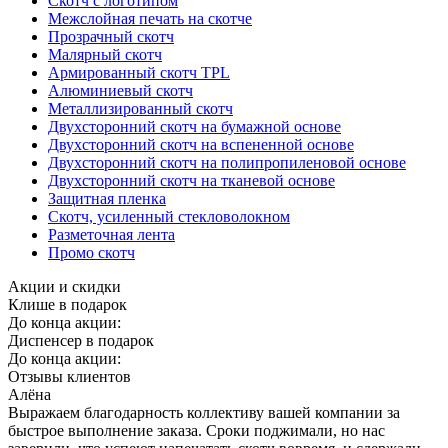
Скотч с логотипом
Межслойная печать на скотче
Прозрачный скотч
Малярный скотч
Армированный скотч TPL
Алюминиевый скотч
Металлизированный скотч
Двухсторонний скотч на бумажной основе
Двухсторонний скотч на вспененной основе
Двухсторонний скотч на полипропиленовой основе
Двухсторонний скотч на тканевой основе
Защитная пленка
Скотч, усиленный стекловолокном
Разметочная лента
Промо скотч
Акции и скидки
Клише в подарок
До конца акции:
Диспенсер в подарок
До конца акции:
Отзывы клиентов
Алёна
Выражаем благодарность коллективу вашей компании за
быстрое выполнение заказа. Сроки поджимали, но нас